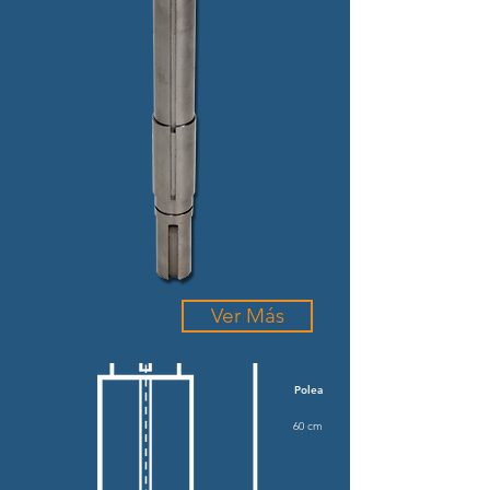
Ver Más
Polea
60 cm