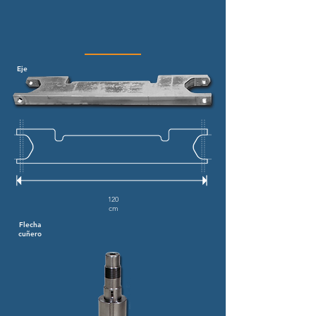
Eje
120
cm
Flecha
cuñero